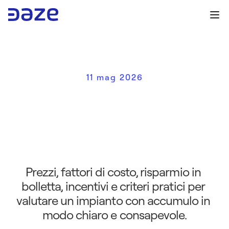
11 mag 2026
C
o
s
t
o
f
o
t
o
v
o
l
t
a
i
c
o
c
o
n
a
c
c
u
m
u
l
o
:
l
a
g
u
i
d
a
d
e
f
i
n
i
t
i
v
a
p
e
r
c
a
p
i
r
e
s
e
c
o
n
v
i
e
n
e
d
a
v
v
e
r
o
Prezzi, fattori di costo, risparmio in 
bolletta, incentivi e criteri pratici per 
valutare un impianto con accumulo in 
modo chiaro e consapevole.