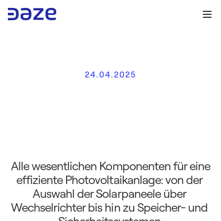
24.04.2025
5
U
n
v
e
r
z
i
c
h
t
b
a
r
e
E
l
e
m
e
n
t
e
i
n
e
i
n
e
r
P
h
o
t
o
v
o
l
t
a
i
k
a
n
l
a
g
e
:
v
o
l
l
s
t
ä
n
d
i
g
e
r
L
e
i
t
f
a
d
e
n
 Alle wesentlichen Komponenten für eine 
effiziente Photovoltaikanlage: von der 
Auswahl der Solarpaneele über 
Wechselrichter bis hin zu Speicher- und 