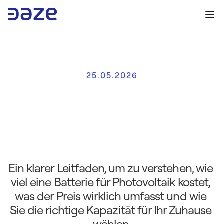
25.05.2026
P
h
o
t
o
v
o
l
t
a
i
k
-
S
p
e
i
c
h
e
r
b
a
t
t
e
r
i
e
P
r
e
i
s
e
:
n
ü
t
z
l
i
c
h
e
r
L
e
i
t
f
a
d
e
n
f
ü
r
d
i
e
r
i
c
h
t
i
g
e
W
a
h
l
Ein klarer Leitfaden, um zu verstehen, wie 
viel eine Batterie für Photovoltaik kostet, 
was der Preis wirklich umfasst und wie 
Sie die richtige Kapazität für Ihr Zuhause 