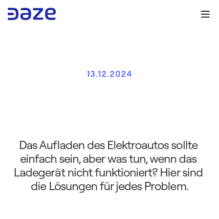
13.12.2024
P
r
o
b
l
e
m
e
m
i
t
L
a
d
e
g
e
r
ä
t
e
n
f
ü
r
E
l
e
k
t
r
o
a
u
t
o
s
:
w
i
e
m
a
n
s
i
e
l
ö
s
t
Das Aufladen des Elektroautos sollte 
einfach sein, aber was tun, wenn das 
Ladegerät nicht funktioniert? Hier sind 
die Lösungen für jedes Problem.