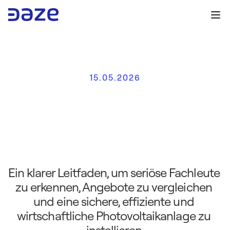
15.05.2026
Z
u
v
e
r
l
ä
s
s
i
g
e
S
o
l
a
r
p
a
n
e
l
-
I
n
s
t
a
l
l
a
t
e
u
r
e
:
v
o
l
l
s
t
ä
n
d
i
g
e
r
L
e
i
t
f
a
d
e
n
f
ü
r
d
i
e
r
i
c
h
t
i
g
e
W
a
h
l
Ein klarer Leitfaden, um seriöse Fachleute 
zu erkennen, Angebote zu vergleichen 
und eine sichere, effiziente und 
wirtschaftliche Photovoltaikanlage zu 