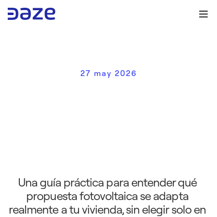
27 may 2026
C
ó
m
o
e
l
e
g
i
r
u
n
i
n
s
t
a
l
a
d
o
r
d
e
p
a
n
e
l
e
s
s
o
l
a
r
e
s
:
m
é
t
o
d
o
p
r
á
c
t
i
c
o
p
a
r
a
e
v
a
l
u
a
r
l
a
o
f
e
r
t
a
a
d
e
c
u
a
d
a
Una guía práctica para entender qué 
propuesta fotovoltaica se adapta 
realmente a tu vivienda, sin elegir solo en 