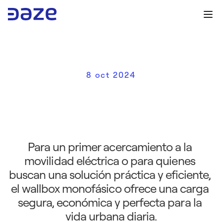
8 oct 2024
W
a
l
l
b
o
x
m
o
n
o
f
á
s
i
c
o
:
l
a
e
l
e
c
c
i
ó
n
i
d
e
a
l
p
a
r
a
t
u
p
r
i
m
e
r
c
o
c
h
e
e
l
é
c
t
r
i
c
o
Para un primer acercamiento a la 
movilidad eléctrica o para quienes 
buscan una solución práctica y eficiente, 
el wallbox monofásico ofrece una carga 
segura, económica y perfecta para la 
vida urbana diaria.