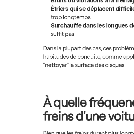
Bruits ou vibrations à la freina
Étriers qui se déplacent diffici
trop longtemps
Surchauffe dans les longues 
suffit pas
Dans la plupart des cas, ces problè
habitudes de conduite, comme appli
"nettoyer" la surface des disques.
À quelle fréquence
freins d'une voit
Bien que les freins durent plus longte