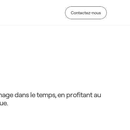
Contactez-nous
Contactez-nous
t
r
i
q
u
e
s
:
g
u
i
d
e
e
e
t
é
t
o
n
n
a
m
m
e
n
t
einage dans le temps, en profitant au 
ue.