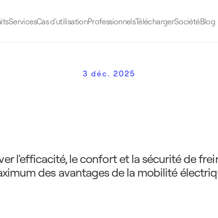
its
Services
Cas d'utilisation
Professionnels
Télécharger
Société
Blog
3 déc. 2025
f
r
e
i
n
s
d
e
s
v
o
i
t
u
r
e
s
é
l
e
c
c
o
n
d
u
i
t
e
p
l
u
s
s
é
c
u
r
i
s
é
e
f
f
i
c
a
c
e
er l'efficacité, le confort et la sécurité de fr
ximum des avantages de la mobilité électriq