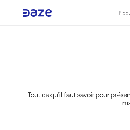
Produ
E
n
t
r
e
t
i
e
n
d
e
s
e
s
s
e
n
t
i
e
l
p
o
u
r
u
n
e
Tout ce qu'il faut savoir pour préserv
ma