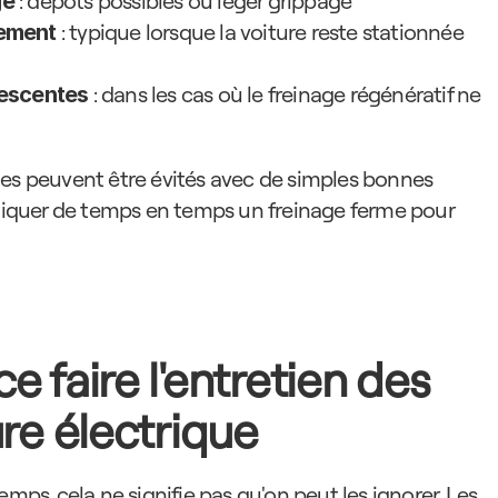
 : dépôts possibles ou léger grippage
ge
 : typique lorsque la voiture reste stationnée 
lement
 : dans les cas où le freinage régénératif ne 
descentes
mes peuvent être évités avec de simples bonnes 
quer de temps en temps un freinage ferme pour 
 faire l'entretien des 
ure électrique
mps, cela ne signifie pas qu'on peut les ignorer. Les 