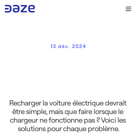
13 déc. 2024
P
r
o
b
l
è
m
e
s
a
v
e
c
l
e
s
c
h
a
r
g
e
u
r
s
p
o
u
r
v
o
i
t
u
r
e
s
é
l
e
c
t
r
i
q
u
e
s
:
c
o
m
m
e
n
t
l
e
s
r
é
s
o
u
d
r
e
Recharger la voiture électrique devrait 
être simple, mais que faire lorsque le 
chargeur ne fonctionne pas ? Voici les 
solutions pour chaque problème.