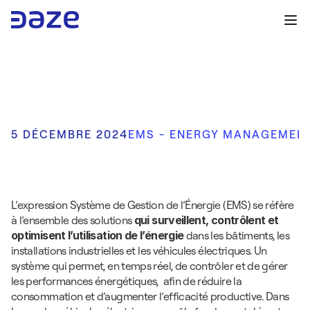
5 DÉCEMBRE 2024
EMS - ENERGY MANAGEMEN
E
M
S
-
E
n
e
r
g
y
M
a
n
a
g
e
m
e
n
t
S
y
s
t
e
m
L’expression Système de Gestion de l’Énergie (EMS) se réfère 
à l’ensemble des solutions 
qui surveillent, contrôlent et 
optimisent l’utilisation de l’énergie
 dans les bâtiments, les 
installations industrielles et les véhicules électriques. Un 
système qui permet, en temps réel, de contrôler et de gérer 
les performances énergétiques,  afin de réduire la 
consommation et d’augmenter l’efficacité productive. Dans 