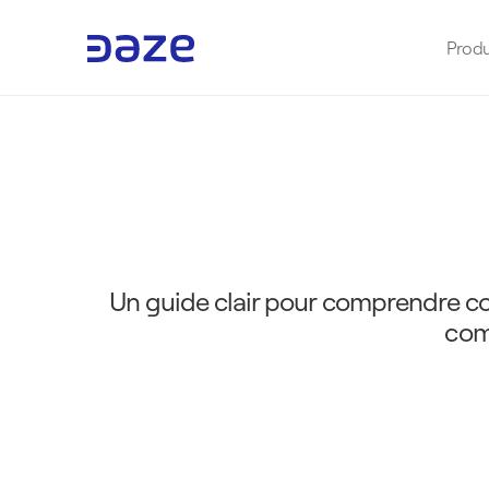
Produ
B
a
t
t
e
r
i
e
d
e
s
t
o
c
k
Un guide clair pour comprendre com
com