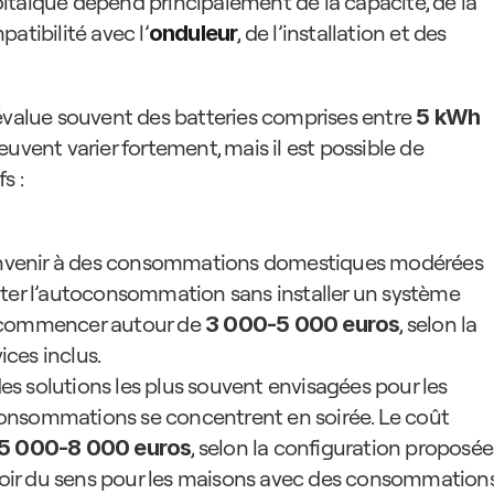
ltaïque dépend principalement de la capacité, de la 
atibilité avec l’
, de l’installation et des 
onduleur
évalue souvent des batteries comprises entre 
5 kWh 
euvent varier fortement, mais il est possible de 
s :
convenir à des consommations domestiques modérées 
er l’autoconsommation sans installer un système 
ut commencer autour de 
, selon la 
3 000-5 000 euros
ices inclus.
 des solutions les plus souvent envisagées pour les 
 consommations se concentrent en soirée. Le coût 
, selon la configuration proposée
5 000-8 000 euros
avoir du sens pour les maisons avec des consommations