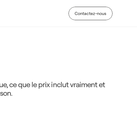
Contactez-nous
Contactez-nous
x
:
g
u
i
d
e
u
t
i
l
e
p
o
u
r
 ce que le prix inclut vraiment et 
son.