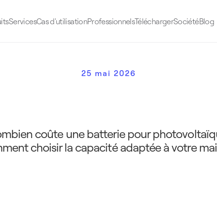
its
Services
Cas d'utilisation
Professionnels
Télécharger
Société
Blog
25 mai 2026
a
g
e
p
h
o
t
o
v
o
l
t
a
ï
q
u
e
p
r
i
b
i
e
n
c
h
o
i
s
i
r
bien coûte une batterie pour photovoltaïque,
ment choisir la capacité adaptée à votre mai