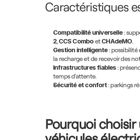
Caractéristiques es
 : sup
Compatibilité universelle
, 
 et 
.
2
CCS Combo
CHAdeMO
 : possibilité
Gestion intelligente
la recharge et de recevoir des not
 : présen
Infrastructures fiables
temps d'attente.
 : parkings r
Sécurité et confort
Pourquoi choisir 
véhicules électr