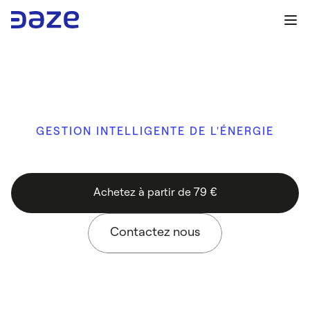
GESTION INTELLIGENTE DE L'ÉNERGIE
P
o
w
e
r
M
e
t
e
r
Achetez à partir de 79 €
Achetez à partir de 79 €
Contactez nous
Contactez nous