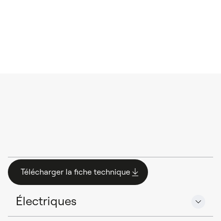
C
a
r
a
c
t
é
r
i
s
t
i
q
u
e
s
t
e
c
h
n
i
q
u
e
s
Télécharger la fiche technique
Télécharger la fiche technique
Électriques