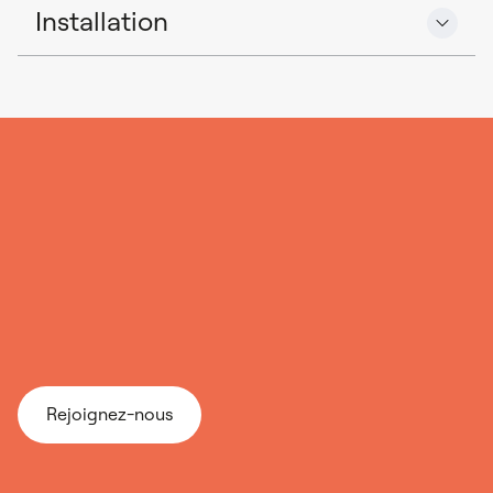
Installation
Ê
t
e
s
-
v
o
u
s
u
n
i
n
s
t
a
l
l
a
t
e
u
r
?
D
e
v
e
n
e
z
p
a
r
t
e
n
a
i
r
e
d
e
D
a
z
e
Rejoignez-nous
Rejoignez-nous