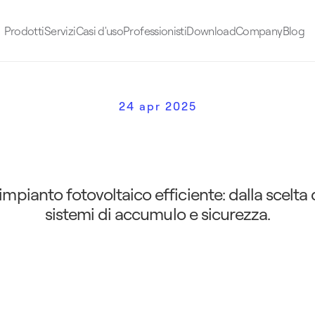
Prodotti
Servizi
Casi d'uso
Professionisti
Download
Company
Blog
24 apr 2025
n
s
a
b
i
l
i
i
n
u
n
i
m
p
i
a
n
t
o
s
g
u
i
d
a
c
o
m
p
l
e
t
a
sistemi di accumulo e sicurezza.