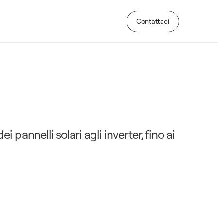
Contattaci
Contattaci
o
l
a
r
e
f
o
t
o
v
o
l
t
a
i
c
o
: