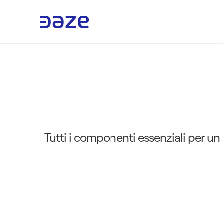
5
E
l
e
m
e
n
t
i
i
n
d
i
s
p
e
 Tutti i componenti essenziali per un impianto fotovoltaico efficiente: dalla scelta dei pannelli solari agli inverter, fino ai 