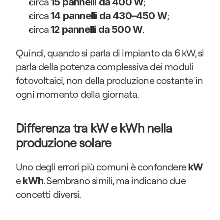
circa 
;
15 pannelli da 400 W
circa 
;
14 pannelli da 430–450 W
circa 
.
12 pannelli da 500 W
Quindi, quando si parla di impianto da 6 kW, si 
parla della potenza complessiva dei moduli 
fotovoltaici, non della produzione costante in 
ogni momento della giornata.
Differenza tra kW e kWh nella 
produzione solare
Uno degli errori più comuni è confondere 
kW
e 
. Sembrano simili, ma indicano due 
kWh
concetti diversi.