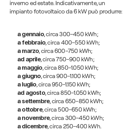
inverno ed estate. Indicativamente, un 
impianto fotovoltaico da 6 kW può produrre:
, circa 300–450 kWh;
a gennaio
, circa 400–550 kWh;
a febbraio
, circa 600–750 kWh;
a marzo
, circa 750–900 kWh;
ad aprile
, circa 850–1.050 kWh;
a maggio
, circa 900–1.100 kWh;
a giugno
, circa 950–1.150 kWh;
a luglio
, circa 850–1.050 kWh;
ad agosto
, circa 650–850 kWh;
a settembre
, circa 500–650 kWh;
a ottobre
, circa 300–450 kWh;
a novembre
, circa 250–400 kWh.
a dicembre