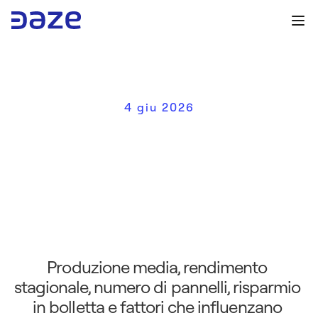
4 giu 2026
Q
u
a
n
t
o
p
r
o
d
u
c
e
u
n
i
m
p
i
a
n
t
o
f
o
t
o
v
o
l
t
a
i
c
o
d
a
6
k
W
:
l
a
g
u
i
d
a
c
o
m
p
l
e
t
a
p
e
r
u
n
a
s
c
e
l
t
a
c
o
n
v
e
n
i
e
n
t
e
Produzione media, rendimento 
stagionale, numero di pannelli, risparmio 
in bolletta e fattori che influenzano 