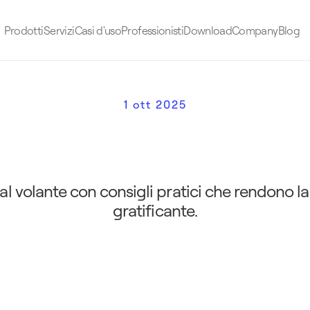
Prodotti
Servizi
Casi d'uso
Professionisti
Download
Company
Blog
1 ott 2025
a
:
t
u
t
t
i
i
s
e
g
r
e
t
i
s
t
r
a
o
r
d
p
i
ù
s
e
m
p
l
i
c
e
e
p
i
a
c
e
v
o
l
 volante con consigli pratici che rendono la m
gratificante.