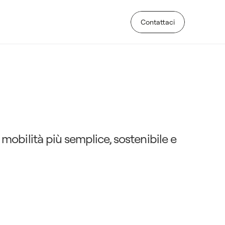
Contattaci
Contattaci
i
n
a
r
i
p
e
r
u
n
a
g
u
i
d
a
e
obilità più semplice, sostenibile e 