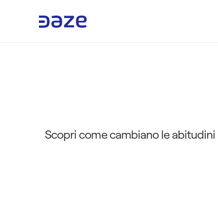
G
u
i
d
a
a
u
t
o
e
l
e
t
t
r
i
c
Scopri come cambiano le abitudini al