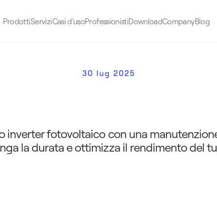
Prodotti
Servizi
Casi d'uso
Professionisti
Download
Company
Blog
30 lug 2025
v
e
r
t
e
r
:
g
u
i
d
a
c
o
m
p
l
e
t
a
d
u
r
a
t
a
e
d
e
f
f
i
c
i
e
n
z
a
unga la durata e ottimizza il rendimento del t