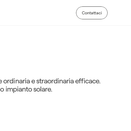
Contattaci
Contattaci
p
e
r
p
r
o
l
u
n
g
a
r
n
e
uo impianto solare.