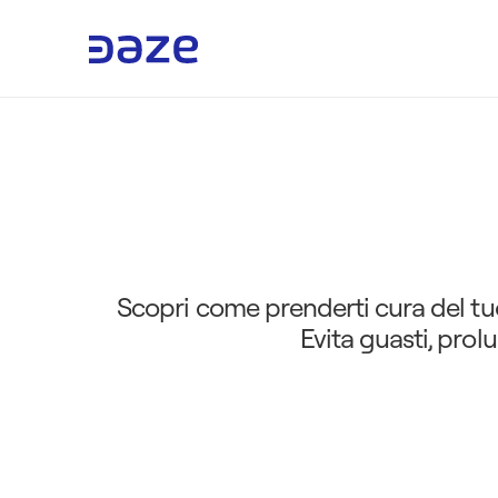
M
a
n
u
t
e
n
z
i
o
n
e
i
n
 Scopri come prenderti cura del tuo inverter fotovoltaico con una manutenzione ordinaria e straordinaria efficace. 
Evita guasti, prol