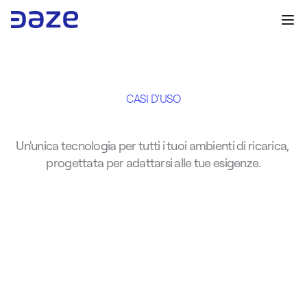
CASI D'USO
R
i
c
a
r
i
c
a
i
n
a
z
i
e
n
d
a
Un'unica tecnologia per tutti i tuoi ambienti di ricarica, 
progettata per adattarsi alle tue esigenze.