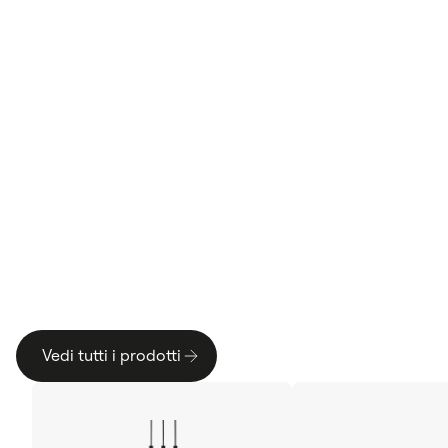
A
c
c
e
s
s
o
r
i
p
e
r
d
a
r
e
u
n
b
o
o
s
t
a
l
l
a
t
u
a
e
s
p
e
r
i
e
n
z
a
d
i
r
i
c
a
r
i
c
a
Vedi tutti i prodotti
Vedi tutti i prodotti