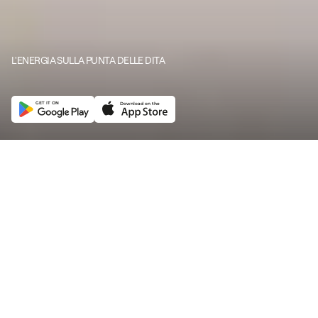
L'ENERGIA SULLA PUNTA DELLE DITA
D
a
z
e
A
p
p
GET IT ON
Download on the