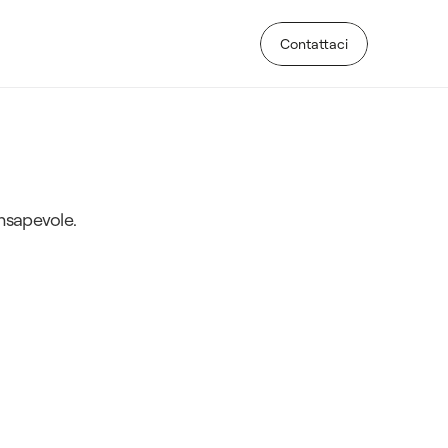
Contattaci
Contattaci
e
e
n
e
r
g
e
t
i
c
a
onsapevole.