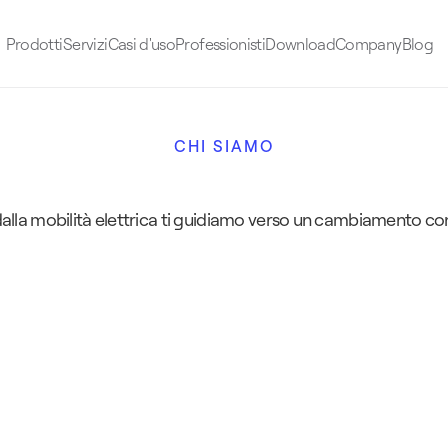
Prodotti
Servizi
Casi d'uso
Professionisti
Download
Company
Blog
CHI SIAMO
f
u
t
u
r
o
d
e
l
l
a
t
r
a
n
s
i
z
i
o
n
dalla mobilità elettrica ti guidiamo verso un cambiamento c