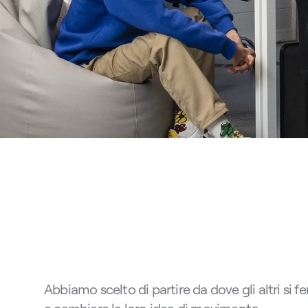
L
a
n
o
s
t
r
a
s
t
o
r
i
a
Abbiamo scelto di partire da dove gli altri si fe