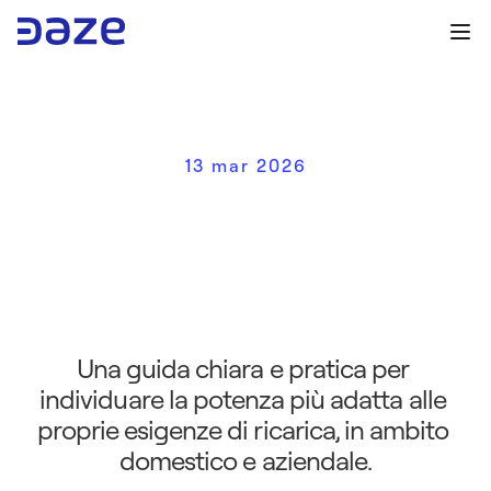
13 mar 2026
P
o
t
e
n
z
a
d
e
l
l
a
w
a
l
l
b
o
x
:
c
o
m
e
s
c
e
g
l
i
e
r
e
i
k
W
g
i
u
s
t
i
p
e
r
l
a
r
i
c
a
r
i
c
a
d
e
l
l
’
a
u
t
o
e
l
e
t
t
r
i
c
a
Una guida chiara e pratica per 
individuare la potenza più adatta alle 
proprie esigenze di ricarica, in ambito 
domestico e aziendale.