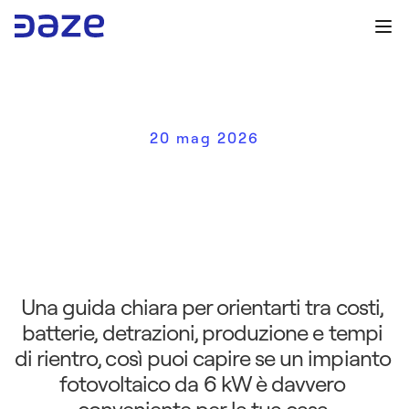
20 mag 2026
P
r
e
z
z
o
i
m
p
i
a
n
t
o
6
k
W
:
g
u
i
d
a
u
t
i
l
e
p
e
r
c
a
p
i
r
e
c
o
s
t
i
,
r
i
s
p
a
r
m
i
o
e
c
o
n
v
e
n
i
e
n
z
a
Una guida chiara per orientarti tra costi, 
batterie, detrazioni, produzione e tempi 
di rientro, così puoi capire se un impianto 
fotovoltaico da 6 kW è davvero 