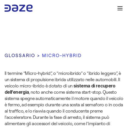
GLOSSARIO > 
MICRO-HYBRID
M
i
c
r
o
-
h
y
b
r
i
d
Il termine “Micro-hybrid”, o “microibrido” o “ibrido leggero”, è 
un sistema di propulsione ibrida utilizzato nelle automobili. Il 
veicolo micro-ibrido è dotato di un 
sistema di recupero 
dell’energia
, noto anche come sistema start-stop. Questo 
sistema spegne automaticamente il motore quando il veicolo 
è fermo, ad esempio durante una sosta al semaforo o in coda 
al traffico, e lo riavvia quando il conducente preme 
l’acceleratore. Durante la fase di arresto, il sistema può 
alimentare gli accessori del veicolo, come l’impianto di 