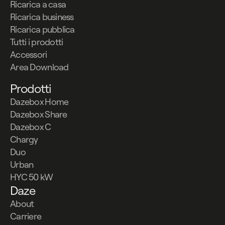
Ricarica a casa
Ricarica business
Ricarica pubblica
Tutti i prodotti
Accessori
Area Download
Prodotti
Dazebox Home
Dazebox Share
Dazebox C
Chargy
Duo
Urban
HYC 50 kW
Daze
About
Carriere