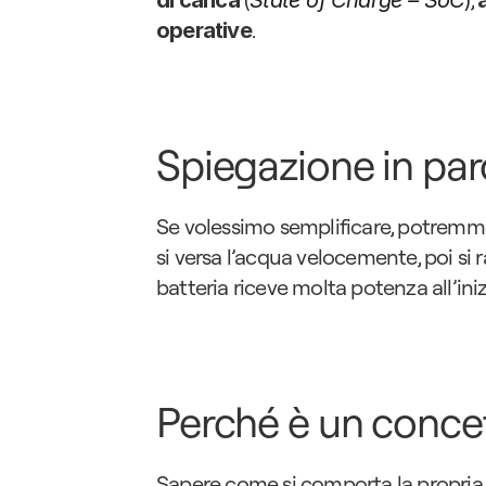
di carica
State of Charge – SoC
.
operative
Spiegazione in par
Se volessimo semplificare, potremmo 
si versa l’acqua velocemente, poi si r
batteria riceve molta potenza all’inizi
Perché è un conce
Sapere come si comporta la propria au