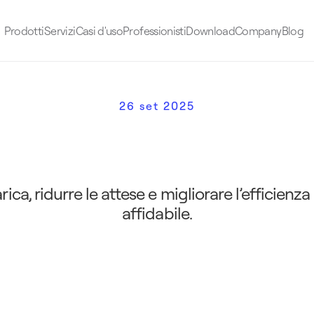
Prodotti
Servizi
Casi d'uso
Professionisti
Download
Company
Blog
26 set 2025
a
u
t
o
e
l
e
t
t
r
i
c
a
:
g
u
i
d
a
c
p
o
t
e
n
z
a
e
b
a
t
t
e
r
i
a
ica, ridurre le attese e migliorare l’efficienza
affidabile.