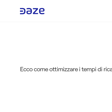
C
u
r
v
a
d
i
r
i
c
a
r
i
c
a
Ecco come ottimizzare i tempi di ricar