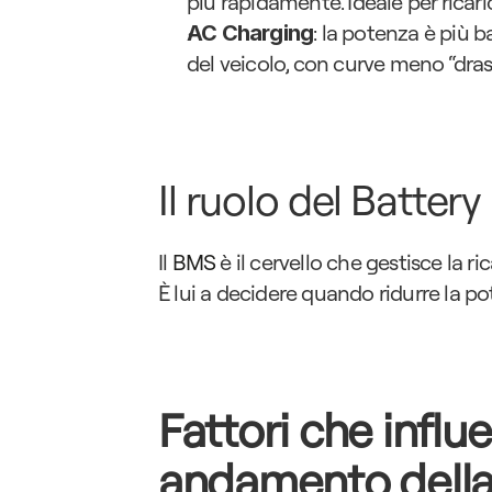
più rapidamente. Ideale per ricari
: la potenza è più b
AC Charging
del veicolo, con curve meno “dras
Il ruolo del Batt
Il 
BMS
 è il cervello che gestisce la 
È lui a decidere quando ridurre la po
Fattori che influ
andamento della 