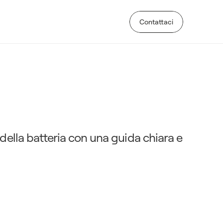
Contattaci
Contattaci
o
m
p
l
e
t
a
a
t
e
m
p
i
,
 della batteria con una guida chiara e 