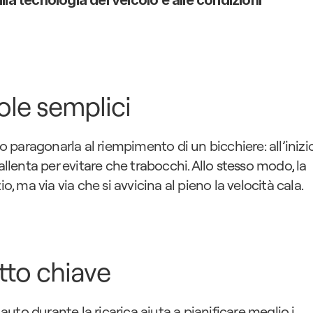
alla tecnologia del veicolo e alle condizioni 
ole semplici
paragonarla al riempimento di un bicchiere: all’inizio
allenta per evitare che trabocchi. Allo stesso modo, la 
o, ma via via che si avvicina al pieno la velocità cala.
tto chiave
to durante la ricarica aiuta a pianificare meglio i 