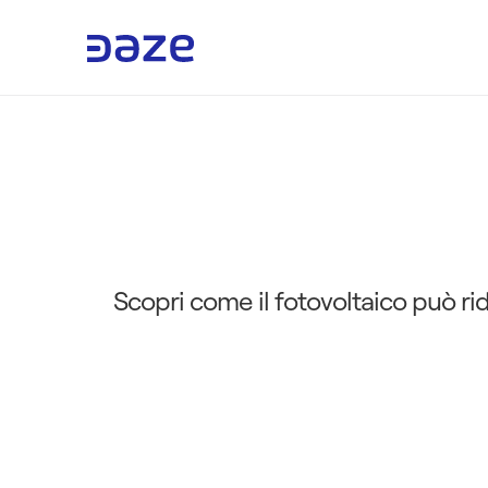
I
v
a
n
t
a
g
g
i
d
e
l
f
o
t
r
i
s
p
a
r
m
i
o
e
n
 Scopri come il fotovoltaico può ridurre i costi energetici della tua azienda, migliorare la sostenibilità e rafforzare la 