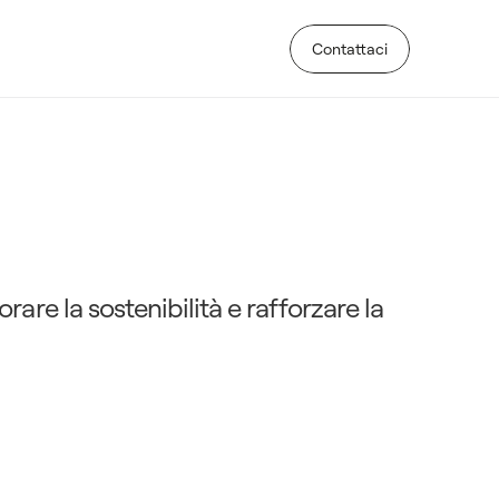
Contattaci
Contattaci
g
u
i
d
a
c
o
m
p
l
e
t
a
a
l
i
l
i
t
à
a
z
i
e
n
d
a
l
e