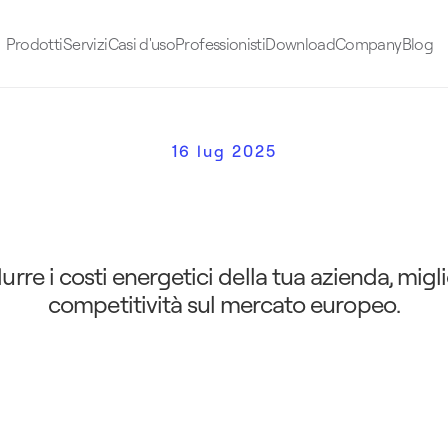
Prodotti
Servizi
Casi d'uso
Professionisti
Download
Company
Blog
16 lug 2025
o
v
o
l
t
a
i
c
o
p
e
r
a
z
i
e
n
d
e
:
e
r
g
e
t
i
c
o
e
a
l
l
a
s
o
s
t
e
n
i
b
competitività sul mercato europeo.